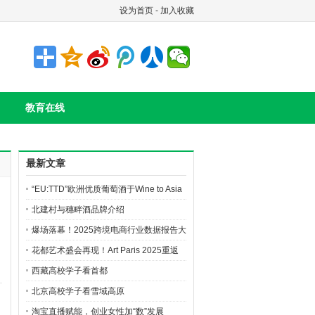
设为首页
-
加入收藏
教育在线
最新文章
“EU:TTD”欧洲优质葡萄酒于Wine to Asia
登场 引领欧风飨宴
北建村与穗畔酒品牌介绍
爆场落幕！2025跨境电商行业数据报告大
会成功举办
花都艺术盛会再现！Art Paris 2025重返
巴黎大皇宫
西藏高校学子看首都
北京高校学子看雪域高原
淘宝直播赋能，创业女性加“数”发展