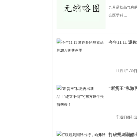
九月是秋高气爽
会医学科 ...
今年11.11 
11月1日-3
“断货王”私激
车迷们都知道,
打破规则潮酷