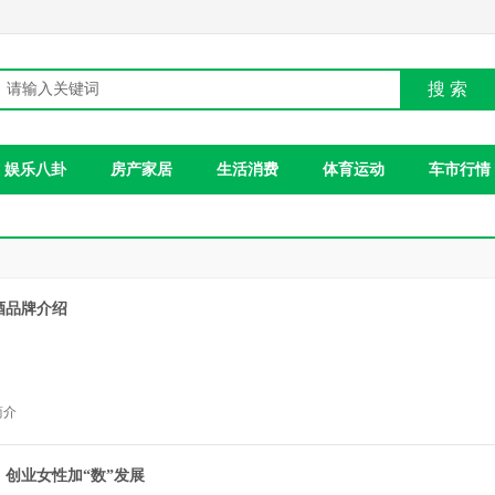
搜 索
娱乐八卦
房产家居
生活消费
体育运动
车市行情
酒品牌介绍
简介
创业女性加“数”发展