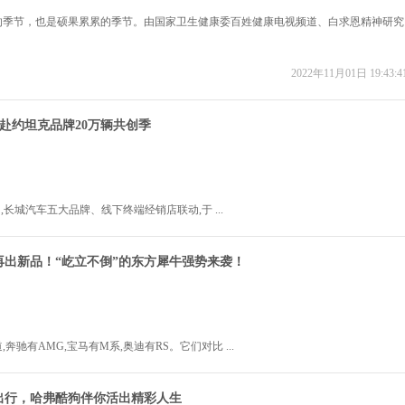
的季节，也是硕果累累的季节。由国家卫生健康委百姓健康电视频道、白求恩精神研究
2022年11月01日 19:43:4
邀你赴约坦克品牌20万辆共创季
0日,长城汽车五大品牌、线下终端经销店联动,于 ...
再出新品！“屹立不倒”的东方犀牛强势来袭！
2022年11月01日 16:14:1
奔驰有AMG,宝马有M系,奥迪有RS。它们对比 ...
出行，哈弗酷狗伴你活出精彩人生
2022年10月31日 12:31:3