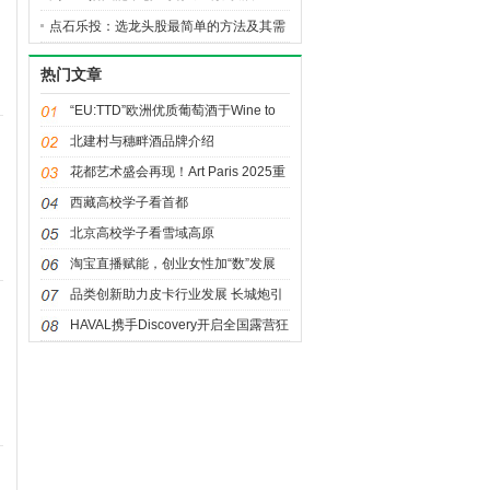
点石乐投：选龙头股最简单的方法及其需
要考虑的因素
热门文章
“EU:TTD”欧洲优质葡萄酒于Wine to
Asia登场 引领欧风飨宴
北建村与穗畔酒品牌介绍
3
花都艺术盛会再现！Art Paris 2025重
返巴黎大皇宫
西藏高校学子看首都
8
北京高校学子看雪域高原
淘宝直播赋能，创业女性加“数”发展
品类创新助力皮卡行业发展 长城炮引
2
领皮卡3.0多用途乘用化时代
HAVAL携手Discovery开启全国露营狂
欢派对 一场山河之约正在上演
6